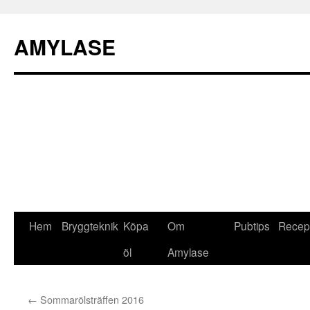
AMYLASE
Hem
Bryggteknik
Köpa
Om
Pubtips
Recep
Hoppa
öl
Amylase
till
innehåll
←
Sommarölsträffen 2016