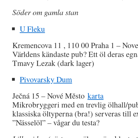
Söder om gamla stan
U Fleku
Kremencova 11 , 110 00 Praha 1 – No
Världens kändaste pub? Ett öl deras egn
Tmavy Lezak (dark lager)
Pivovarsky Dum
Ječná 15 – Nové Město
karta
Mikrobryggeri med en trevlig ölhall/pu
klassiska öltyperna (bra!) serveras till 
”Nässelöl” – vågar du testa?