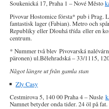
Soukenická
17
, Praha 1 – Nové Město
k
Pivovar Hostomice första* pub i
Prag
. 
fantastisk lager (Fabian). Metro och sp
Republiky eller
Dlouhá třída eller en k
centrum.
* Nummer två blev Pivovarská nalévárna
päronen) ul.Bělehradská – 33/1115, 12
Något längre ut från gamla stan
Zly Casy
Cestmirova 5, 140 00 Praha 4 – Nusle
k
Namnet betyder onda tider. 24 öl på fat.