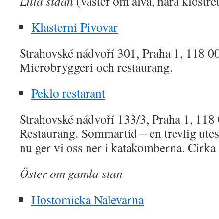
Lilla sidan
(väster om älva, nära klostre
Klasterni Pivovar
Strahovské nádvoří 301, Praha 1, 118 
Microbryggeri och restaurang.
Peklo restarant
Strahovské nádvoří 133/3, Praha 1, 118
Restaurang. Sommartid – en trevlig utes
nu ger vi oss ner i katakomberna. Cirka 
Öster om gamla stan
Hostomicka Nalevarna