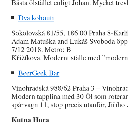
Bästa ölstället enligt Johan. Mycket trev
Dva kohouti
Sokolovská 81/55, 186 00 Praha 8-Kar
Adam Matuška and Lukáš Svoboda öpp
7/12 2018. Metro: B
Křižíkova. Modernt ställe med ”moderna
BeerGeek Bar
Vinohradská 988/62 Praha 3 – Vinohr
Modern tapplina med 30 Öl som roterar,
spårvagn 11, stop precis utanför, Jiřího
Kutna Hora