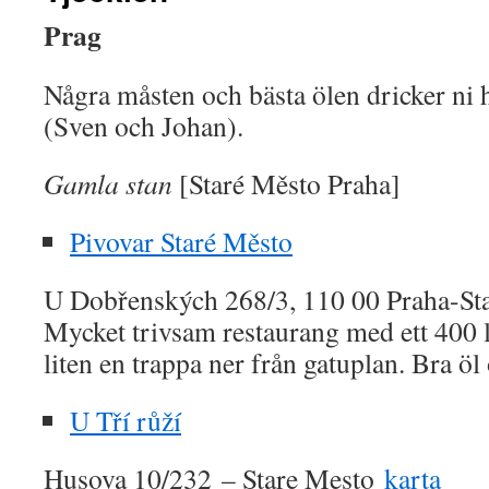
Prag
Några måsten och bästa ölen dricker ni 
(Sven och Johan).
Gamla stan
[Staré Město Praha]
Pivovar Staré Město
U Dobřenských 268/3, 110 00 Praha-S
Mycket trivsam restaurang med ett 400 li
liten en trappa ner från gatuplan. Bra öl
U Tří růží
Husova 10/232 – Stare Mesto
karta