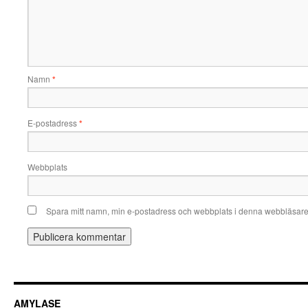
Namn
*
E-postadress
*
Webbplats
Spara mitt namn, min e-postadress och webbplats i denna webbläsare t
AMYLASE