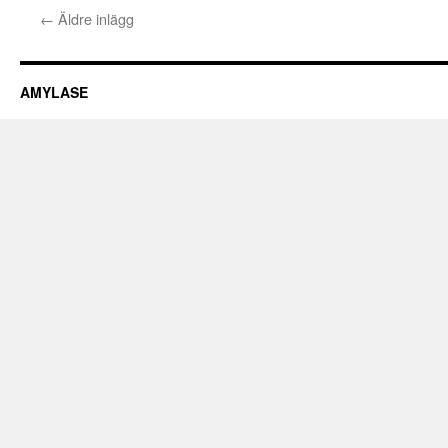
←
Äldre inlägg
AMYLASE