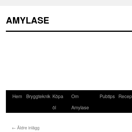
AMYLASE
Hem
Bryggteknik
Köpa
Om
Pubtips
Recep
Hoppa
öl
Amylase
till
innehåll
←
Äldre inlägg